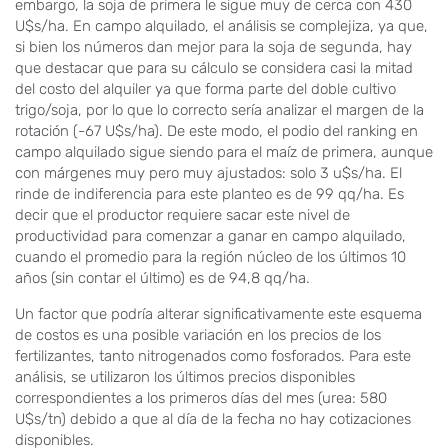
embargo, la soja de primera le sigue muy de cerca con 430
U$s/ha. En campo alquilado, el análisis se complejiza, ya que,
si bien los números dan mejor para la soja de segunda, hay
que destacar que para su cálculo se considera casi la mitad
del costo del alquiler ya que forma parte del doble cultivo
trigo/soja, por lo que lo correcto sería analizar el margen de la
rotación (-67 U$s/ha). De este modo, el podio del ranking en
campo alquilado sigue siendo para el maíz de primera, aunque
con márgenes muy pero muy ajustados: solo 3 u$s/ha. El
rinde de indiferencia para este planteo es de 99 qq/ha. Es
decir que el productor requiere sacar este nivel de
productividad para comenzar a ganar en campo alquilado,
cuando el promedio para la región núcleo de los últimos 10
años (sin contar el último) es de 94,8 qq/ha.
Un factor que podría alterar significativamente este esquema
de costos es una posible variación en los precios de los
fertilizantes, tanto nitrogenados como fosforados. Para este
análisis, se utilizaron los últimos precios disponibles
correspondientes a los primeros días del mes (urea: 580
U$s/tn) debido a que al día de la fecha no hay cotizaciones
disponibles.