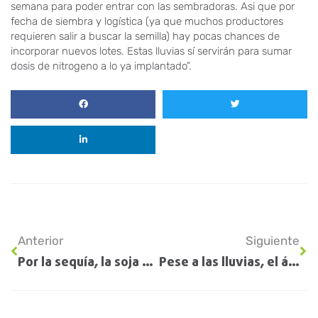
semana para poder entrar con las sembradoras. Asi que por
fecha de siembra y logística (ya que muchos productores
requieren salir a buscar la semilla) hay pocas chances de
incorporar nuevos lotes. Estas lluvias sí servirán para sumar
dosis de nitrogeno a lo ya implantado”.
Anterior
Siguiente
Por la sequía, la soja aportará U$S 15.000 millones menos a la economía este año
Pese a las lluvias, el área de trigo cae en 200.000 ha