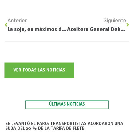
Anterior
Siguiente
La soja, en máximos de un mes por la sequía en Estados Unidos: en Rosario pagaron $92.000 la tonelada
Aceitera General Deheza invertirá US$ 54 millones para aumentar la producción de bioetanol de maíz
VER TODAS LAS NOTICIAS
ÚLTIMAS NOTICIAS
SE LEVANTÓ EL PARO: TRANSPORTISTAS ACORDARON UNA
SUBA DEL 20 % DE LA TARIFA DE FLETE