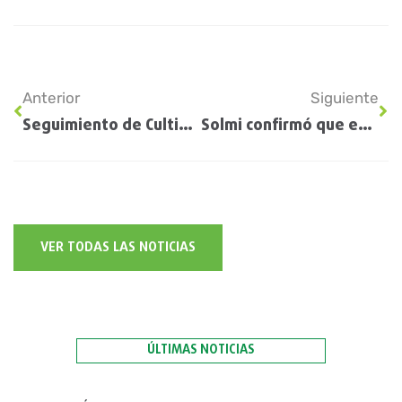
Anterior
Siguiente
Seguimiento de Cultivos EE.UU: Informe USDA
Solmi confirmó que evalúan un dólar maíz y tiene «todas las ganas» de un Massa candidato a presidente
VER TODAS LAS NOTICIAS
ÚLTIMAS NOTICIAS