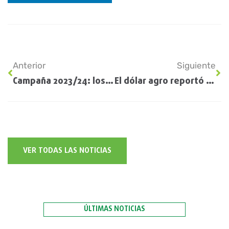
Anterior
Siguiente
Campaña 2023/24: los precios internacionales tenderán a la baja; a la Argentina el clima le dará “una mano”
El dólar agro reportó grandes utilidades a los agroexportadores
VER TODAS LAS NOTICIAS
ÚLTIMAS NOTICIAS