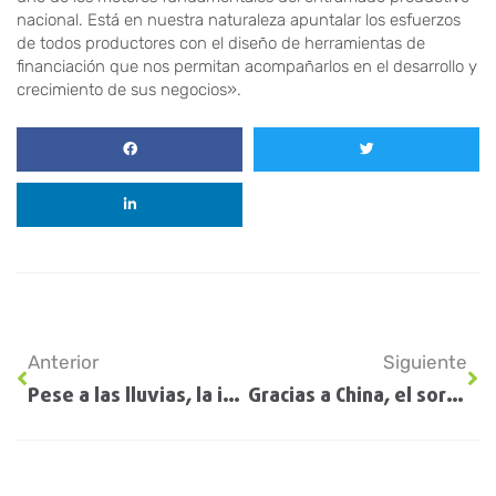
nacional. Está en nuestra naturaleza apuntalar los esfuerzos
de todos productores con el diseño de herramientas de
financiación que nos permitan acompañarlos en el desarrollo y
crecimiento de sus negocios».
Anterior
Siguiente
Pese a las lluvias, la intención de siembra apunta un 30% menos de trigo en la región núcleo
Gracias a China, el sorgo se recupera, tiene precio todo el año y hasta le gana al maíz por US$ 60 la tonelada