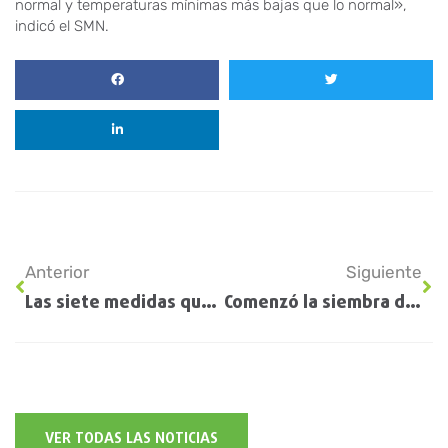
normal y temperaturas mínimas más bajas que lo normal»,
indicó el SMN.
Anterior
Siguiente
Las siete medidas que Larreta le prometió al campo
Comenzó la siembra de trigo con la incorporación de 400.000 hectáreas en la última semana
VER TODAS LAS NOTICIAS