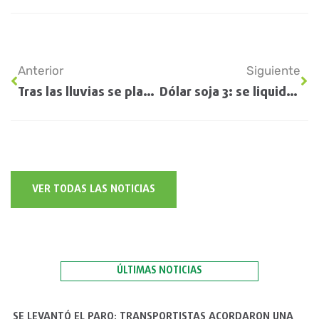
Anterior
Siguiente
Tras las lluvias se planifica en firme la próxima siembra
Dólar soja 3: se liquidaron US$ 3500 millones, pero el Banco Central solo sumo 333 a las reservas
VER TODAS LAS NOTICIAS
ÚLTIMAS NOTICIAS
SE LEVANTÓ EL PARO: TRANSPORTISTAS ACORDARON UNA