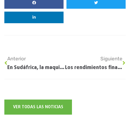
Anterior
Siguiente
En Sudáfrica, la maquinaria agrícola argentina muestra todo su potencial
Los rendimientos finales en soja evidenciaron la «cruda » realidad de la sequía en Santa Fe
VER TODAS LAS NOTICIAS