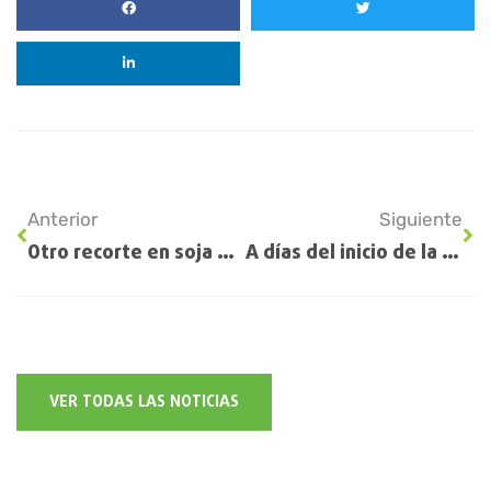
Anterior
Siguiente
Otro recorte en soja por sequía: la cosecha de la región será solo el 20% de lo que se esperaba producir
A días del inicio de la nueva campaña: ¿habrá faltantes de productos para el trigo?
VER TODAS LAS NOTICIAS