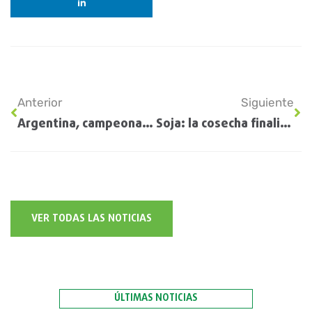
Anterior
Siguiente
Argentina, campeona del mundo en el ranking de los países que menos nutrientes repone al suelo
Soja: la cosecha finaliza con muy bajos rendimientos
VER TODAS LAS NOTICIAS
ÚLTIMAS NOTICIAS