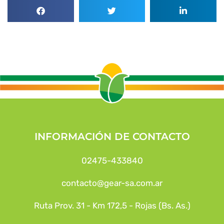
INFORMACIÓN DE CONTACTO
02475-433840
contacto@gear-sa.com.ar
Ruta Prov. 31 - Km 172,5 - Rojas (Bs. As.)