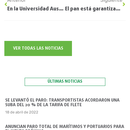
Anterior
Siguiente
En la Universidad Austral indican que la mitad de los productores ignora lo que es el bono de carbono
El pan está garantizado: pese al derrumbe de la cosecha, la molienda de trigo está en alza
VER TODAS LAS NOTICIAS
ÚLTIMAS NOTICIAS
SE LEVANTÓ EL PARO: TRANSPORTISTAS ACORDARON UNA
SUBA DEL 20 % DE LA TARIFA DE FLETE
18 de abril de 2022
ANUNCIAN PARO TOTAL DE MARÍTIMOS Y PORTUARIOS PARA