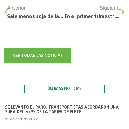
Anterior
Siguiente
Sale menos soja de la cosecha: la región cosechará el 20% de lo que esperaba
En el primer trimestre del año ingresaron a la Argentina 1,59 millones de toneladas de soja paraguaya
VER TODAS LAS NOTICIAS
ÚLTIMAS NOTICIAS
SE LEVANTÓ EL PARO: TRANSPORTISTAS ACORDARON UNA
SUBA DEL 20 % DE LA TARIFA DE FLETE
18 de abril de 2022