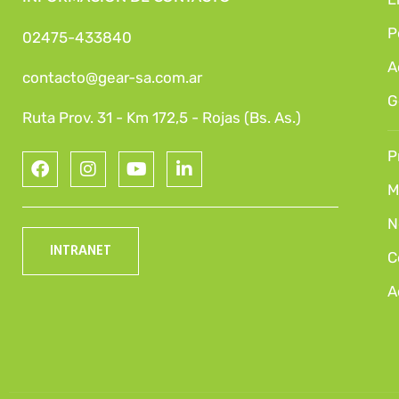
P
02475-433840
A
contacto@gear-sa.com.ar
G
Ruta Prov. 31 - Km 172,5 - Rojas (Bs. As.)
P
M
N
INTRANET
C
A