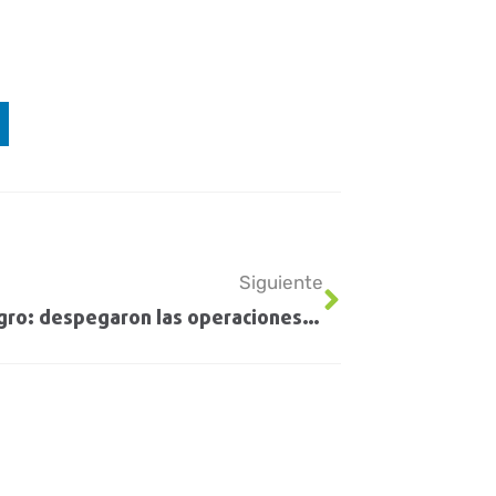
Siguiente
Dólar agro: despegaron las operaciones y se liquidaron u$s574 millones