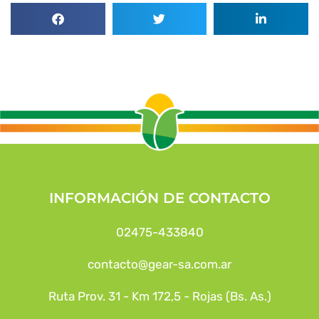
INFORMACIÓN DE CONTACTO
02475-433840
contacto@gear-sa.com.ar
Ruta Prov. 31 - Km 172,5 - Rojas (Bs. As.)