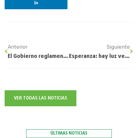
Anterior
Siguiente
El Gobierno reglamentó el dólar soja: cómo funciona la tercera edición
Esperanza: hay luz verde para las lluvias en el trimestre abril-junio
VER TODAS LAS NOTICIAS
ÚLTIMAS NOTICIAS