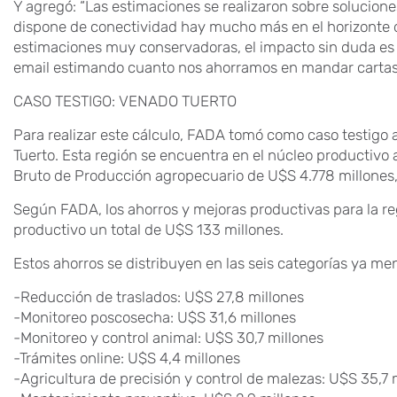
Y agregó: “Las estimaciones se realizaron sobre solucione
dispone de conectividad hay mucho más en el horizonte
estimaciones muy conservadoras, el impacto sin duda es
email estimando cuanto nos ahorramos en mandar cartas f
CASO TESTIGO: VENADO TUERTO
Para realizar este cálculo, FADA tomó como caso testigo
Tuerto. Esta región se encuentra en el núcleo productivo 
Bruto de Producción agropecuario de U$S 4.778 millones,
Según FADA, los ahorros y mejoras productivas para la re
productivo un total de U$S 133 millones.
Estos ahorros se distribuyen en las seis categorías ya m
-Reducción de traslados: U$S 27,8 millones
-Monitoreo poscosecha: U$S 31,6 millones
-Monitoreo y control animal: U$S 30,7 millones
-Trámites online: U$S 4,4 millones
-Agricultura de precisión y control de malezas: U$S 35,7 