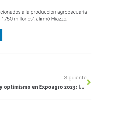
ncionados a la producción agropecuaria
1.750 millones”, afirmó Miazzo.
Siguiente
Bronca y optimismo en Expoagro 2023: los temas que se colaron en la mesa de políticos y empresarios