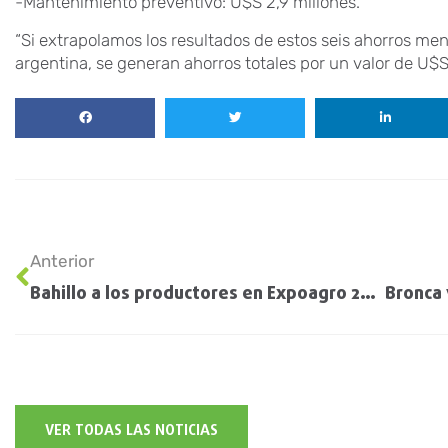
-Mantenimiento preventivo: U$S 2,9 millones.
“Si extrapolamos los resultados de estos seis ahorros me
argentina, se generan ahorros totales por un valor de U$S 
Anterior
Bahillo a los productores en Expoagro 2023: «La brecha entre la expectativa y la realidad los enoja y los frustra»
VER TODAS LAS NOTICIAS