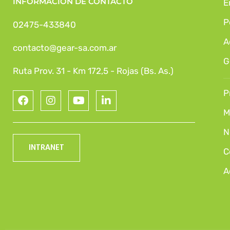
INFORMACIÓN DE CONTACTO
E
P
02475-433840
A
contacto@gear-sa.com.ar
G
Ruta Prov. 31 - Km 172,5 - Rojas (Bs. As.)
P
M
N
INTRANET
C
A