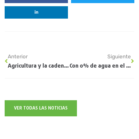
Anterior
Siguiente
Agricultura y la cadena de la soja trabajan en conjunto para promover la producción
Con 0% de agua en el suelo, las lluvias seguirán escaseando y dominará el calor
VER TODAS LAS NOTICIAS