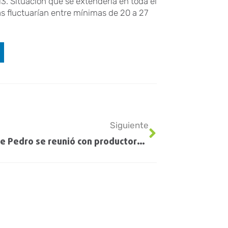
3. Situación que se extendería en toda el
as fluctuarían entre mínimas de 20 a 27
Siguiente
Wado De Pedro se reunió con productores santafesinos