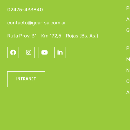
P
02475-433840
A
contacto@gear-sa.com.ar
G
Ruta Prov. 31 - Km 172,5 - Rojas (Bs. As.)
P
M
N
INTRANET
C
A