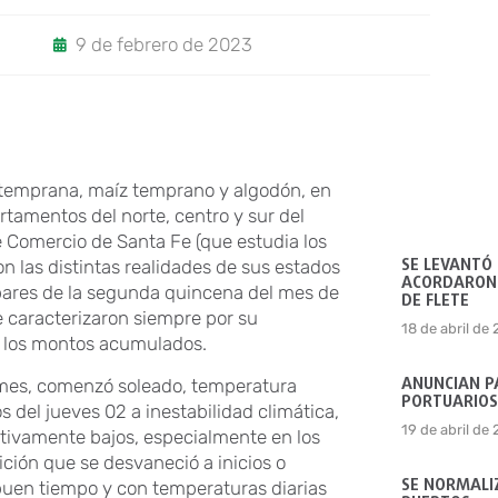
9 de febrero de 2023
a temprana, maíz temprano y algodón, en
rtamentos del norte, centro y sur del
e Comercio de Santa Fe (que estudia los
SE LEVANTÓ
n las distintas realidades de sus estados
ACORDARON 
ispares de la segunda quincena del mes de
DE FLETE
e caracterizaron siempre por su
18 de abril de
de los montos acumulados.
ANUNCIAN P
te mes, comenzó soleado, temperatura
PORTUARIOS
 del jueves 02 a inestabilidad climática,
19 de abril de
ativamente bajos, especialmente en los
ción que se desvaneció a inicios o
SE NORMALIZ
 buen tiempo y con temperaturas diarias