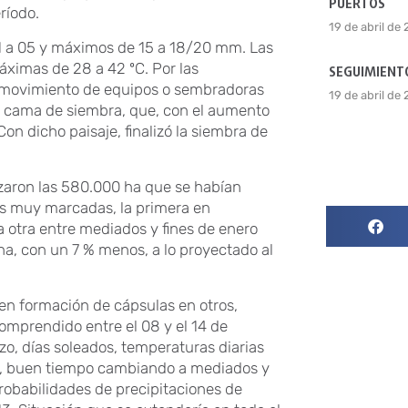
PUERTOS
ríodo.
19 de abril de
01 a 05 y máximos de 15 a 18/20 mm. Las
áximas de 28 a 42 ºC. Por las
SEGUIMIENTO
el movimiento de equipos o sembradoras
19 de abril de
 la cama de siembra, que, con el aumento
n dicho paisaje, finalizó la siembra de
nzaron las 580.000 ha que se habían
as muy marcadas, la primera en
a otra entre mediados y fines de enero
ha, con un 7 % menos, a lo proyectado al
 en formación de cápsulas en otros,
comprendido entre el 08 y el 14 de
o, días soleados, temperaturas diarias
a, buen tiempo cambiando a mediados y
probabilidades de precipitaciones de