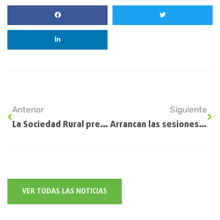
Anterior
Siguiente
La Sociedad Rural presentó una propuesta a Massa para bajar las retenciones a la mitad
Arrancan las sesiones extraordinarias y el campo reclama por la ley agroindustrial
VER TODAS LAS NOTICIAS