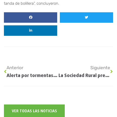
tanda de bolillera”, concluyeron.
Anterior
Siguiente
Alerta por tormentas fuertes y lluvias en Córdoba, Buenos Aires y La Pampa
La Sociedad Rural presentó una propuesta a Massa para bajar las retenciones a la mitad
VER TODAS LAS NOTICIAS