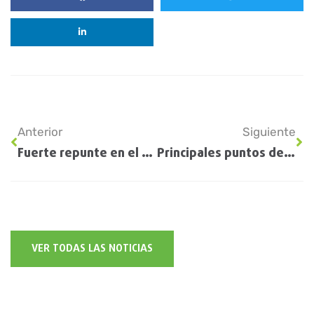
Anterior
Siguiente
Fuerte repunte en el poder de compra del maíz contra la urea: cómo se encuentra la relación insumo producto
Principales puntos del Programa de Fortalecimiento Productivo Argentino anunciado por Massa
VER TODAS LAS NOTICIAS