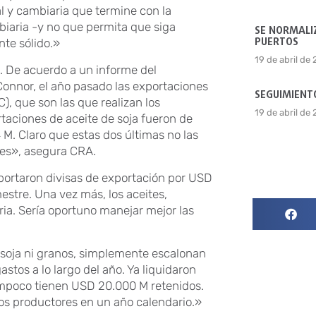
cal y cambiaria que termine con la
mbiaria -y no que permita que siga
SE NORMALIZ
PUERTOS
nte sólido.»
19 de abril de
. De acuerdo a un informe del
nnor, el año pasado las exportaciones
SEGUIMIENTO
), que son las que realizan los
19 de abril de
rtaciones de aceite de soja fueron de
 M. Claro que estas dos últimas no las
ores», asegura CRA.
portaron divisas de exportación por USD
estre. Una vez más, los aceites,
tria. Sería oportuno manejar mejor las
n soja ni granos, simplemente escalonan
astos a lo largo del año. Ya liquidaron
 Tampoco tienen USD 20.000 M retenidos.
los productores en un año calendario.»