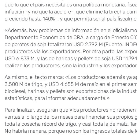
que lo que el país necesita es una política monetaria, fis
inflación -y no que la acelere-, que elimine la brecha ca
creciendo hasta 140%-, y que permita ser al país fiscalme
«Además, hay problemas de información en el oficialismo
Departamento Económico de CRA, a cargo de Ernesto O’Co
de porotos de soja totalizaron USD 2.792 M (Fuente: INDEC
productores vía los exportadores. Por otra parte, las expo
USD 6.873 M, y las de harinas y pellets de soja USD 11.794
realizan los productores, sino la industria y los exportad
Asimismo, el texto marca: «Los productores además ya a
3.500 M de trigo, y USD 4.655 M de maíz en el primer sem
biodiesel, harinas y pellets son exportaciones de la indus
estadísticas, para informar adecuadamente.»
Para finalizar, aseguran que «los productores no retiene
ventas a lo largo de los meses para financiar sus propios g
toda la cosecha récord de trigo, y casi toda la de maíz.
No habría manera, porque no son los ingresos totales de 