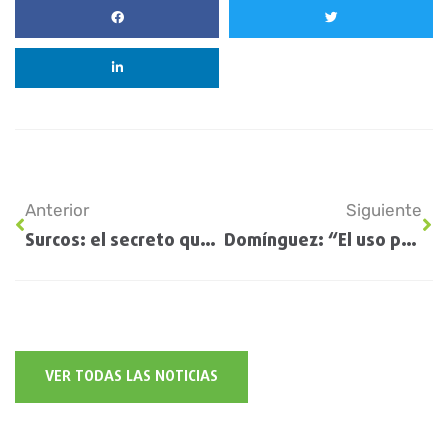
Anterior
Siguiente
Surcos: el secreto que incrementa el rinde del trigo en 250 kg/ha
Domínguez: “El uso propio de semillas no puede ser gratuito”
VER TODAS LAS NOTICIAS