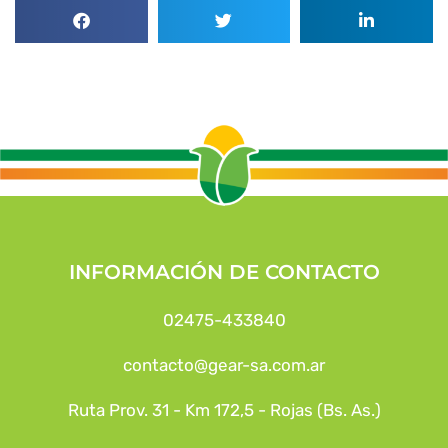
INFORMACIÓN DE CONTACTO
02475-433840
contacto@gear-sa.com.ar
Ruta Prov. 31 - Km 172,5 - Rojas (Bs. As.)