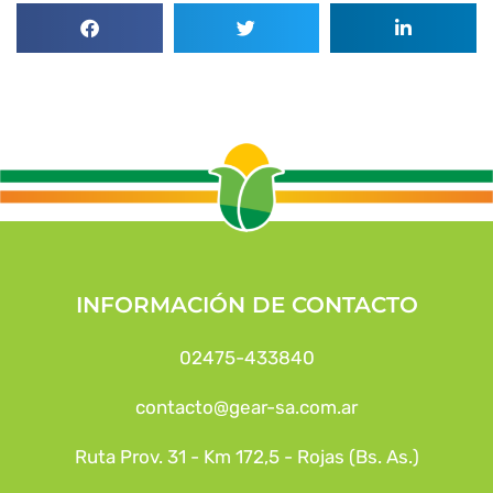
INFORMACIÓN DE CONTACTO
02475-433840
contacto@gear-sa.com.ar
Ruta Prov. 31 - Km 172,5 - Rojas (Bs. As.)