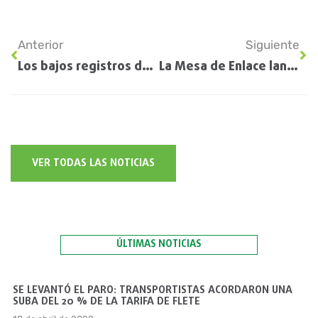
Anterior
Siguiente
Los bajos registros de lluvia en Santa Fe condicionan la cosecha de sorgo granífero y maíz
La Mesa de Enlace lanzó un paro nacional del campo por la falta de gasoil
VER TODAS LAS NOTICIAS
ÚLTIMAS NOTICIAS
SE LEVANTÓ EL PARO: TRANSPORTISTAS ACORDARON UNA
SUBA DEL 20 % DE LA TARIFA DE FLETE