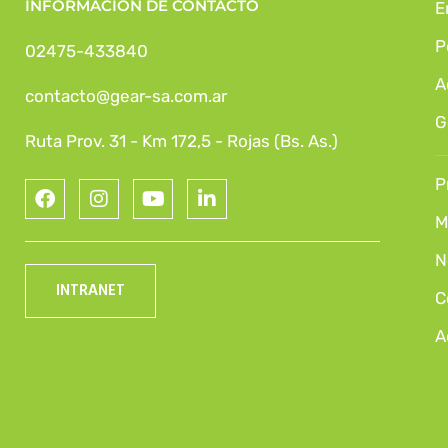
INFORMACIÓN DE CONTACTO
E
P
02475-433840
A
contacto@gear-sa.com.ar
G
Ruta Prov. 31 - Km 172,5 - Rojas (Bs. As.)
P
M
N
INTRANET
C
A