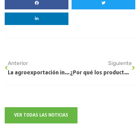
Anterior
Siguiente
La agroexportación ingresó más de 4.200 millones de dólares en mayo
¿Por qué los productores se vuelcan a la soja de primera?
VER TODAS LAS NOTICIAS