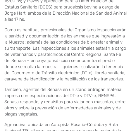
15:00 hs; y Plazos y aplicación para la Determinación de
Estatus Sanitario (DOES) para brucelosis bovina a cargo de
Jorge Hart, ambos de la Dirección Nacional de Sanidad Animal
a las 17 hs.
Como es habitual, profesionales del Organismo inspeccionarán
la sanidad y documentación de los animales que ingresarán a
la Muestra; además de las condiciones de bienestar animal y
su transporte. Las inspecciones a los animales estarán a cargo
de veterinarios y paratécnicos del Centro Regional Santa Fe
del Senasa – en cuya jurisdicción se encuentra el predio
donde se realiza la muestra – quienes fiscalizarán la tenencia
del Documento de Tránsito electrónico (DT-e); libreta sanitaria,
caravana de identificación y la habilitación de los transportes.
También, agentes del Senasa en un stand entregan material
impreso con especificaciones del DT-e y DTV-e, RENSPA,
Senasa responde, y requisitos para viajar con mascotas, entre
otros y sobre la prevención de enfermedades animales y de
plagas vegetales.
Agroactiva, ubicada en Autopista Rosario-Córdoba y Ruta
Nacional 178, alberga expositores que ofrecen lo mejor de la