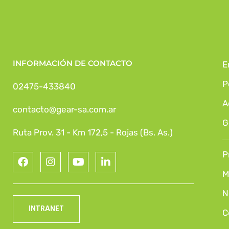
INFORMACIÓN DE CONTACTO
E
P
02475-433840
A
contacto@gear-sa.com.ar
G
Ruta Prov. 31 - Km 172,5 - Rojas (Bs. As.)
P
M
N
INTRANET
C