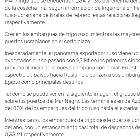
MAP/Trigo que se encuentran 26% y 13% por encima del 
de la cosecha fina, según información de Ingeniería en Fert
ruso-ucraniana de finales de febrero, estas relaciones ll
respectivamente.
Crecen los embarques de trigo ruso, mientras las mayore
puertos ucranianos en el corto plazo
Inesperadamente, el panorama exportador ruso viene ub
exportados el año pasado con 9,7 Mt en los primeros cin
próximo al inicio de la nueva campaña comercial. En este
espectro de países hacia Rusia no alcanzan a sus embarqu
Egipto como principales destinos
Tal como se puede ver en la siguiente imagen, el grueso 
sobre los puertos del Mar Negro. Las terminales en de Az
del 80% de los embarques del trigo ruso hacia el exterior.
Mientras tanto, los embarques de trigo desde puertos uc
del año, con un estancamiento casi total de despachos del
0,33 Mt respectivamente.