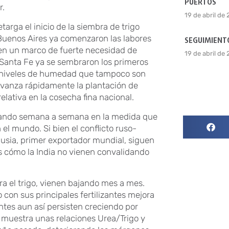
PUERTOS
r.
19 de abril de
arga el inicio de la siembra de trigo
Buenos Aires ya comenzaron las labores
SEGUIMIENTO
 en un marco de fuerte necesidad de
19 de abril de
Santa Fe ya se sembraron los primeros
con niveles de humedad que tampoco son
 avanza rápidamente la plantación de
elativa en la cosecha fina nacional.
bajando semana a semana en la medida que
el mundo. Si bien el conflicto ruso-
 Rusia, primer exportador mundial, siguen
 cómo la India no vienen convalidando
ra el trigo, vienen bajando mes a mes.
con sus principales fertilizantes mejora
antes aun así persisten creciendo por
os muestra unas relaciones Urea/Trigo y