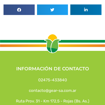
INFORMACIÓN DE CONTACTO
02475-433840
contacto@gear-sa.com.ar
Ruta Prov. 31 - Km 172,5 - Rojas (Bs. As.)