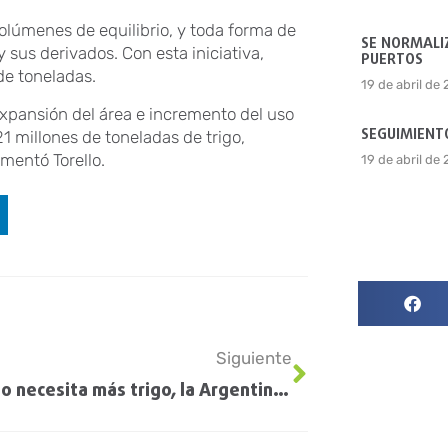
volúmenes de equilibrio, y toda forma de
SE NORMALIZ
 sus derivados. Con esta iniciativa,
PUERTOS
 de toneladas.
19 de abril de
expansión del área e incremento del uso
SEGUIMIENTO
21 millones de toneladas de trigo,
mentó Torello.
19 de abril de
Siguiente
El mundo necesita más trigo, la Argentina se autolimita y se perdería de exportar USD 2.000 millones adicionales en la próxima campaña