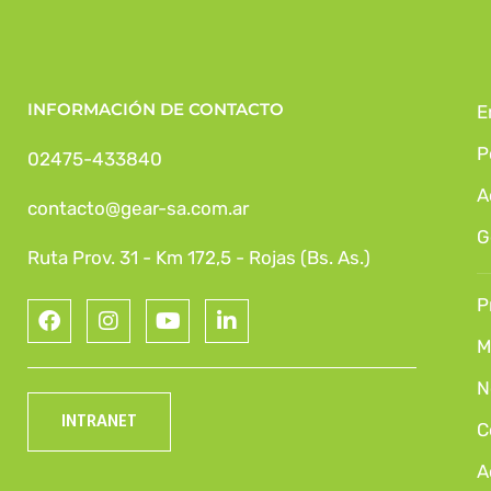
INFORMACIÓN DE CONTACTO
E
P
02475-433840
A
contacto@gear-sa.com.ar
G
Ruta Prov. 31 - Km 172,5 - Rojas (Bs. As.)
P
M
N
INTRANET
C
A