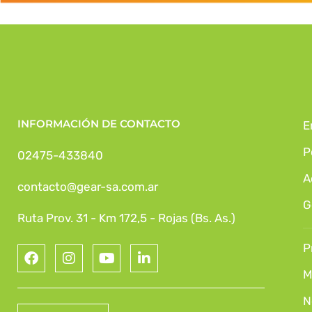
INFORMACIÓN DE CONTACTO
E
P
02475-433840
A
contacto@gear-sa.com.ar
G
Ruta Prov. 31 - Km 172,5 - Rojas (Bs. As.)
P
M
N