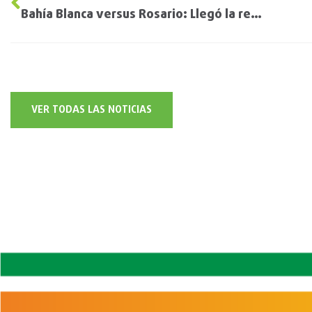
Bahía Blanca versus Rosario: Llegó la revancha para los productores de trigo del norte de la región pampeana
VER TODAS LAS NOTICIAS