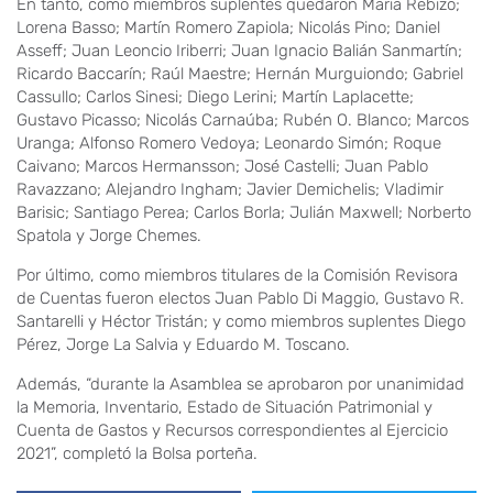
En tanto, como miembros suplentes quedaron María Rebizo;
Lorena Basso; Martín Romero Zapiola; Nicolás Pino; Daniel
Asseff; Juan Leoncio Iriberri; Juan Ignacio Balián Sanmartín;
Ricardo Baccarín; Raúl Maestre; Hernán Murguiondo; Gabriel
Cassullo; Carlos Sinesi; Diego Lerini; Martín Laplacette;
Gustavo Picasso; Nicolás Carnaúba; Rubén O. Blanco; Marcos
Uranga; Alfonso Romero Vedoya; Leonardo Simón; Roque
Caivano; Marcos Hermansson; José Castelli; Juan Pablo
Ravazzano; Alejandro Ingham; Javier Demichelis; Vladimir
Barisic; Santiago Perea; Carlos Borla; Julián Maxwell; Norberto
Spatola y Jorge Chemes.
Por último, como miembros titulares de la Comisión Revisora
de Cuentas fueron electos Juan Pablo Di Maggio, Gustavo R.
Santarelli y Héctor Tristán; y como miembros suplentes Diego
Pérez, Jorge La Salvia y Eduardo M. Toscano.
Además, “durante la Asamblea se aprobaron por unanimidad
la Memoria, Inventario, Estado de Situación Patrimonial y
Cuenta de Gastos y Recursos correspondientes al Ejercicio
2021”, completó la Bolsa porteña.